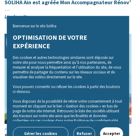
SOLIHA Ain est agréée Mon Accompagnateur Rénov’
…
Lire la suite
Bienvenue sur le site Soliha
OPTIMISATION DE VOTRE
EXPÉRIENCE
Des cookies et autres technologies similaires sont déposés sur
notre site pour nous permettre ainsi qu’à nos partenaires, de
mesurer et analyser la fréquentation et l’utilisation du site, de vous
permettre de partager du contenu sur les réseaux sociaux et de
visualiser des vidéos directement sur le site.
Vous pouvez consentir ou refuser les cookies à partir des boutons
ci-dessous.
Vous disposez de la possibilité de retirer votre consentement à tout
moment en cliquant sur le lien « Gestion des cookies » en bas de
page de notre site Internet. Retrouvez la liste des sociétés utilisant
des traceurs sur notre site ainsi que les finalités et données
collectées via ces cookies dans notre Politique de confidentialité,
accessible depuis le lien « Politique de gestion des cookies» en bas
Publié le 10/01/2024 à 11h22
de page de notre site Internet.
Gérer les cookies
Refuser
Accepter
SOLIHA Ain vous adresse ses meilleurs vœux pour