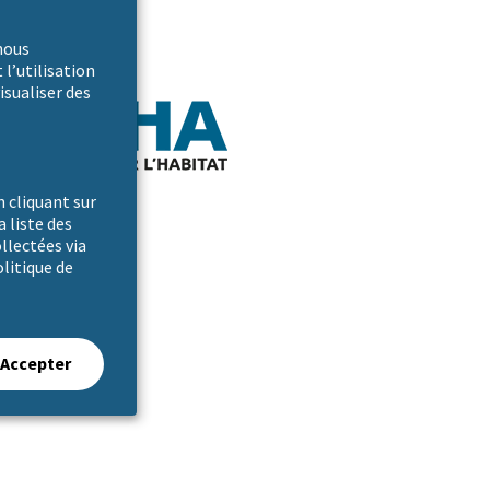
nous
 l’utilisation
isualiser des
 cliquant sur
a liste des
ollectées via
olitique de
Accepter