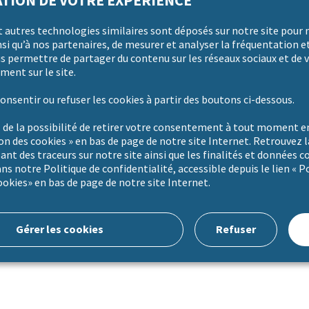
TION DE VOTRE EXPÉRIENCE
t autres technologies similaires sont déposés sur notre site pour 
i qu’à nos partenaires, de mesurer et analyser la fréquentation et
us permettre de partager du contenu sur les réseaux sociaux et de v
ment sur le site.
ales :
onsentir ou refuser les cookies à partir des boutons ci-dessous.
e mobilisées.
 intégralement pris en charge par l’ANAH et vos
 de la possibilité de retirer votre consentement à tout moment en
c gratuite pour vous.
ion des cookies » en bas de page de notre site Internet. Retrouvez l
sant des traceurs sur notre site ainsi que les finalités et données c
ns notre Politique de confidentialité, accessible depuis le lien « P
ookies» en bas de page de notre site Internet.
Gérer les cookies
Refuser