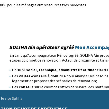
90% pour les ménages aux ressources très modestes
SOLIHA Ain opérateur agréé
Mon Accompag
En tant qu’Accompagnateur Rénov’ agréé, SOLIHA Ain prop
étapes du projet de rénovation. Acteur de proximité et tiers 
suivi social, technique, administratif et financier
Un
du 
visites-conseils à domicile
Des
pour analyser les besoins
logement et proposer des scénarios de rénovation;
conseils
Des
sur le choix des offres de service, des matéri
accompagnement
plan de financeme
Un
pour établir un
le site Soliha
L’assistance au dépôt des dossiers d’aides auprès des financ