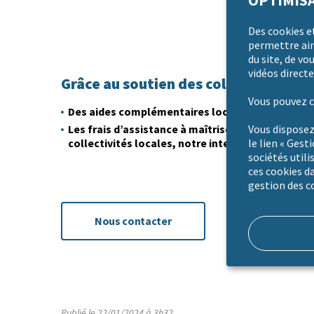
OPTIMISA
Des cookies e
permettre ains
du site, de vo
vidéos directe
Grâce au soutien des collectivités loc
Vous pouvez c
Des aides complémentaires locales peuvent êtr
Les frais d’assistance à maîtrise d’ouvrage sont
Vous disposez
collectivités locales, notre intervention est don
le lien « Gest
sociétés utili
ces cookies da
gestion des c
Nous contacter
Publié le 22/01/2024 à 3h32