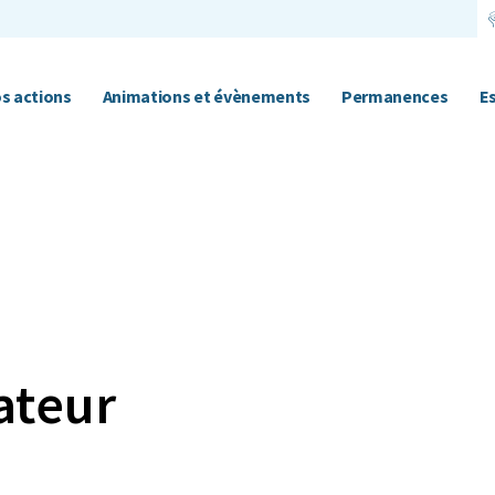
s actions
Animations et évènements
Permanences
E
ateur