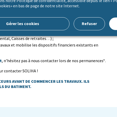
ns notre Politique de confidentialité, accessible depuis le lien « P
mise aux normes électricité, sanitaires, toiture…
ookies» en bas de page de notre site Internet.
res ?
Gérer les cookies
Refuser
t) cumulables avec d’autres aides complémentaires
tal, Caisses de retraites…) ;
vaux et mobilise les dispositifs financiers existants en
t
, n’hésitez pas à nous contacter lors de nos permanences*.
ur contacter SOLIHA !
CEURS AVANT DE COMMENCER LES TRAVAUX. ILS
LS DU BATIMENT.