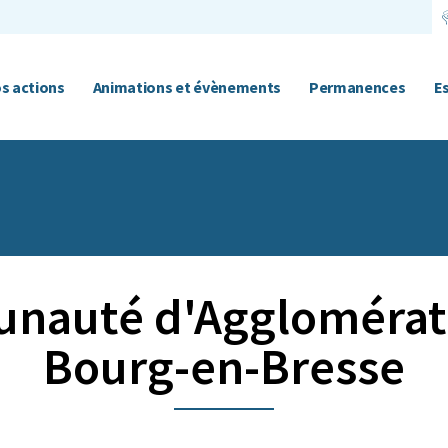
s actions
Animations et évènements
Permanences
E
auté d'Agglomérati
Bourg-en-Bresse