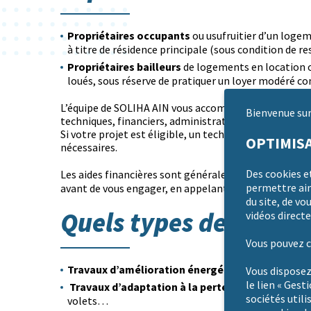
Propriétaires occupants
ou usufruitier d’un loge
à titre de résidence principale (sous condition de re
Propriétaires bailleurs
de logements en location o
loués, sous réserve de pratiquer un loyer modéré c
L’équipe de SOLIHA AIN vous accompagne dès le début 
Bienvenue sur 
techniques, financiers, administratifs et sur les disp
Si votre projet est éligible, un technicien se déplace 
OPTIMISA
nécessaires.
Des cookies e
Les aides financières sont généralement soumises à 
04.74.21.02.
permettre ains
avant de vous engager, en appelant le
du site, de vo
Quels types de travau
vidéos directe
Vous pouvez c
Travaux
d’amélioration énergétique
: travaux d’
Vous disposez
le lien « Gest
Travaux d’adaptation à la perte d’autonomie et
sociétés utili
volets…