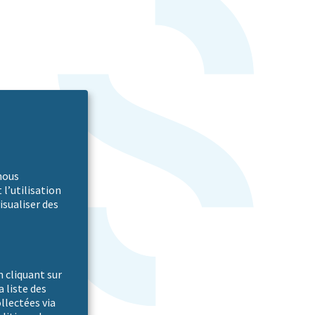
nous
 l’utilisation
isualiser des
 cliquant sur
a liste des
ollectées via