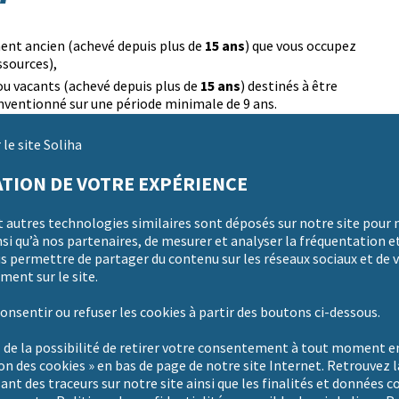
15 ans
ment ancien (achevé depuis plus de
) que vous occupez
ssources),
15 ans
u vacants (achevé depuis plus de
) destinés à être
onventionné sur une période minimale de 9 ans.
de votre projet et vous conseille sur les aspects
le site Soliha
ositifs d’aides auxquels vous pouvez prétendre.
chez vous et réalise un diagnostic pour évaluer les travaux
TION DE VOTRE EXPÉRIENCE
t autres technologies similaires sont déposés sur notre site pour 
conditions de ressources. Renseignez-vous par téléphone
01
i qu’à nos partenaires, de mesurer et analyser la fréquentation et
us permettre de partager du contenu sur les réseaux sociaux et de v
x ?
ment sur le site.
onsentir ou refuser les cookies à partir des boutons ci-dessous.
isolation thermique, chauffage, menuiseries, ventilation …
 de la possibilité de retirer votre consentement à tout moment en
ion des cookies » en bas de page de notre site Internet. Retrouvez l
 au handicap
: accessibilité, salle de bains, motorisation de
sant des traceurs sur notre site ainsi que les finalités et données c